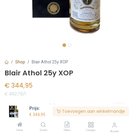
Shop
Blair Athol 25y XOP
Blair Athol 25y XOP
€
344,95
€ 492.79/l
Voorraad:
1
stuk(s)
Prijs:
Toevoegen aan winkelmandje
€
344,95
Bestel nu
Home
Search
Orders
Category
Account