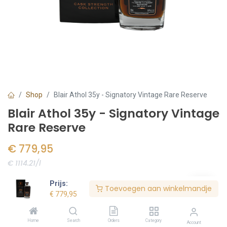
Shop
Blair Athol 35y - Signatory Vintage Rare Reserve
Blair Athol 35y - Signatory Vintage
Rare Reserve
€
779,95
€ 1114.21/l
Voorraad:
1
stuk(s)
Prijs:
Toevoegen aan winkelmandje
€
779,95
Bestel nu
Home
Search
Orders
Category
Account