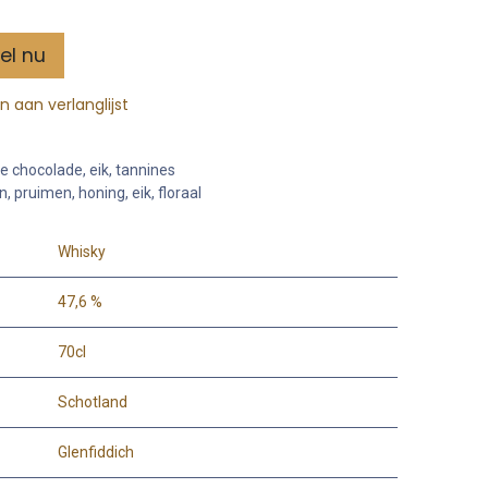
el nu
 aan verlanglijst
re chocolade, eik, tannines
, pruimen, honing, eik, floraal
Whisky
47,6 %
70cl
Schotland
Glenfiddich