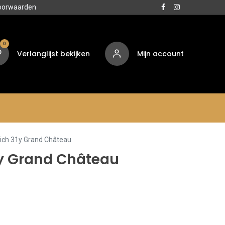
oorwaarden
0
Verlanglijst bekijken
Mijn account
Media
Contact
Over ons
dich 31y Grand Château
1y Grand Château