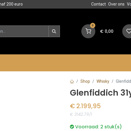
naf 200 euro
Contact
Over ons
V
0
€
0,00
en
Blog
Events
Acties
Shop
Whisky
Glenfid
Glenfiddich 3
€
2.199,95
€ 3142.79/l
Voorraad:
2
stuk(s)