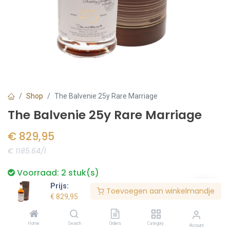
Shop
The Balvenie 25y Rare Marriage
The Balvenie 25y Rare Marriage
€
829,95
€ 1185.64/l
Voorraad:
2
stuk(s)
Prijs:
Toevoegen aan winkelmandje
€
829,95
Bestel nu
Home
Search
Orders
Category
Account
Toevoegen aan verlanglijst