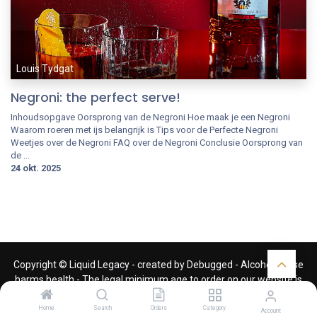
Louis Tydgat
Negroni: the perfect serve!
Inhoudsopgave Oorsprong van de Negroni Hoe maak je een Negroni
Waarom roeren met ijs belangrijk is Tips voor de Perfecte Negroni
Weetjes over de Negroni FAQ over de Negroni Conclusie Oorsprong van
de ...
24 okt. 2025
Copyright © Liquid Legacy - created by
Debugged
- Alcohol abuse
harms health - The legal minimum age to order on our website is
18 years
Home
Search
Orders
Category
Account