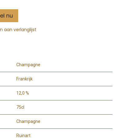
el nu
 aan verlanglijst
Champagne
Frankrijk
12,0 %
75cl
Champagne
Ruinart