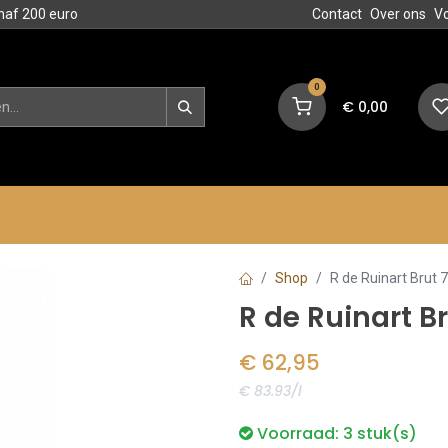
naf 200 euro
Contact
Over ons
V
0
€
0,00
en
Blog
Events
Acties
Shop
R de Ruinart Brut 7
R de Ruinart Br
€
62,95
€ 83.93/l
Voorraad:
3
stuk(s)