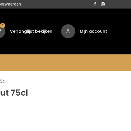
oorwaarden
0
Verlanglijst bekijken
Mijn account
Media
Contact
Over ons
5cl
ut 75cl