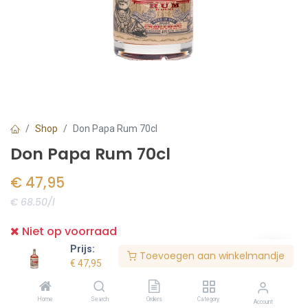
Shop
Don Papa Rum 70cl
Don Papa Rum 70cl
€
47,95
€ 68.50/l
Niet op voorraad
Prijs:
Toevoegen aan winkelmandje
€
47,95
Bestel nu
Home
Search
Orders
Category
Account
Toevoegen aan verlanglijst