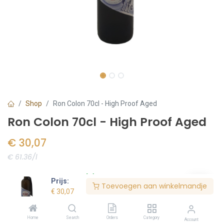
Shop
Ron Colon 70cl - High Proof Aged
Ron Colon 70cl - High Proof Aged
€
30,07
€ 61.36/l
Voorraad:
2
stuk(s)
Prijs:
Toevoegen aan winkelmandje
€
42,95
€
30,07
Home
Search
Orders
Category
Bestel nu
Account