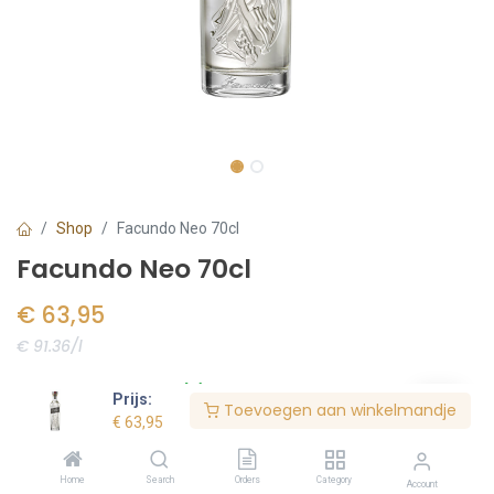
Shop
Facundo Neo 70cl
Facundo Neo 70cl
€
63,95
€ 91.36/l
Voorraad:
1
stuk(s)
Prijs:
Toevoegen aan winkelmandje
€
63,95
Bestel nu
Home
Search
Orders
Category
Account