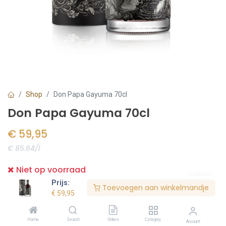
Shop
Don Papa Gayuma 70cl
Don Papa Gayuma 70cl
€
59,95
€ 85.64/l
Niet op voorraad
Prijs:
Toevoegen aan winkelmandje
€
59,95
Bestel nu
Home
Search
Orders
Category
Account
Toevoegen aan verlanglijst