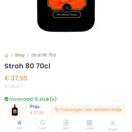
Shop
Stroh 80 70cl
Stroh 80 70cl
€
37,95
€ 54.21/l
Voorraad:
6
stuk(s)
Prijs:
Toevoegen aan winkelmandje
€
37,95
Bestel nu
Home
Search
Orders
Category
Account
Toevoegen aan verlanglijst