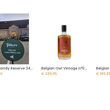
Filliers Family Reserve 34y - Laatste fles!
Belgian Owl Vintage n°08 11y 50cl - First Fill Bourbon Cask
Add to Cart
Add to Cart
00
€
289,95
€
189,9