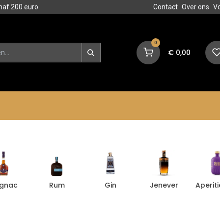
naf 200 euro
Contact
Over ons
V
0
€
0,00
en
Blog
Events
Acties
gnac
Rum
Gin
Jenever