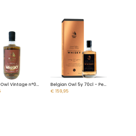
Belgian Owl Vintage n°06 12y 50cl - First Fill Bourbon Cask
Belgian Owl 5y 70cl - Pedro Ximenez Finish - Second Edition
Add to Cart
Add to Cart
5
€
159,95