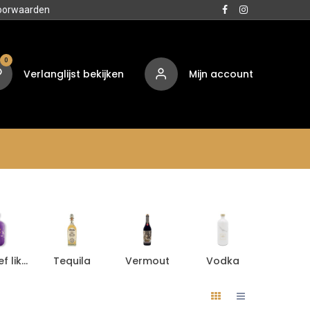
oorwaarden
0
Verlanglijst bekijken
Mijn account
Media
Contact
Over ons
Aperitief likeur
Tequila
Vermout
Vodka
Aperiti