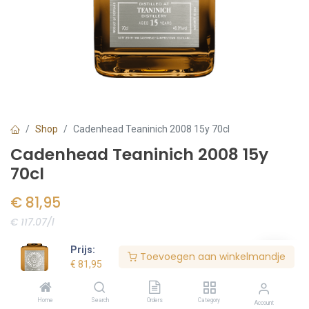
Shop
Cadenhead Teaninich 2008 15y 70cl
Cadenhead Teaninich 2008 15y
70cl
€
81,95
€ 117.07/l
Voorraad:
3
stuk(s)
Prijs:
Toevoegen aan winkelmandje
€
81,95
Bestel nu
Home
Search
Orders
Category
Account