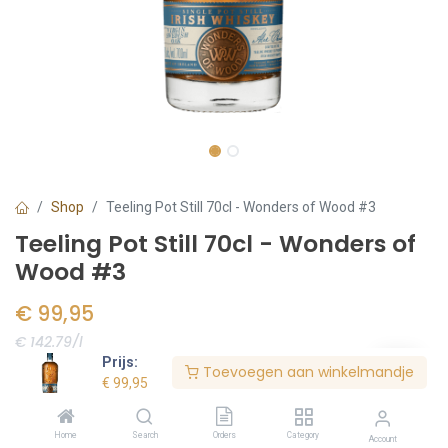
Shop
Teeling Pot Still 70cl - Wonders of Wood #3
Teeling Pot Still 70cl - Wonders of
Wood #3
€
99,95
€ 142.79/l
Prijs:
Toevoegen aan winkelmandje
Voorraad:
5
stuk(s)
€
99,95
Home
Search
Orders
Category
Account