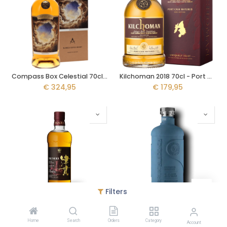
Compass Box Celestial 70cl - Extinct Blends Kwartet Deel 4
Kilchoman 2018 70cl - Port Cask
€
324,95
€
179,95
Filters
Mars Tsunuki 70cl - Peated
Bruichladdich 18y 70cl
Home
Search
Orders
Category
€
179,95
€
164,95
Account