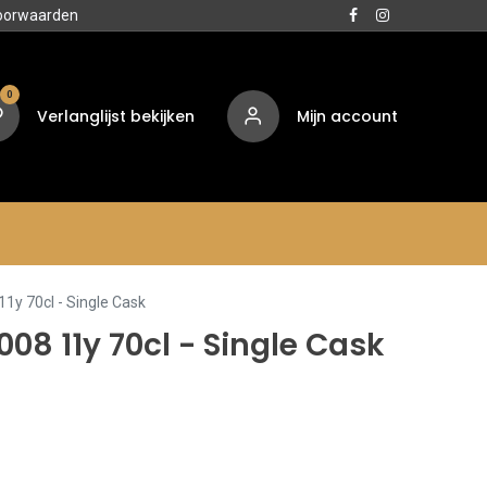
oorwaarden
0
Verlanglijst bekijken
Mijn account
Media
Contact
Over ons
11y 70cl - Single Cask
008 11y 70cl - Single Cask