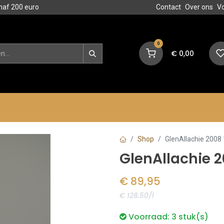
naf 200 euro
Contact
Over ons
V
0
€
0,00
en
Blog
Events
Acties
Shop
GlenAllachie 2008 
GlenAllachie 2
€
89,95
€ 128.50/l
Voorraad:
3
stuk(s)