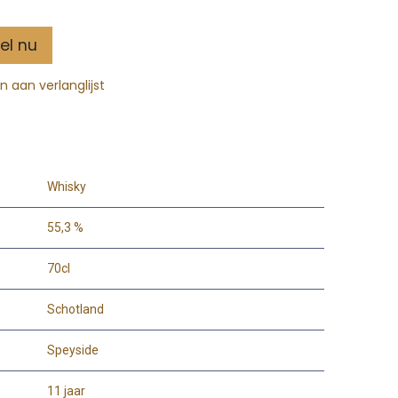
el nu
 aan verlanglijst
Whisky
55,3 %
70cl
Schotland
Speyside
11 jaar