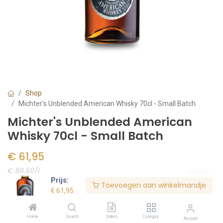
Shop
Michter's Unblended American Whisky 70cl - Small Batch
Michter's Unblended American
Whisky 70cl - Small Batch
€
61,95
€ 88.50/l
Prijs:
Toevoegen aan winkelmandje
Voorraad:
1
stuk(s)
€
61,95
Home
Search
Orders
Category
Account