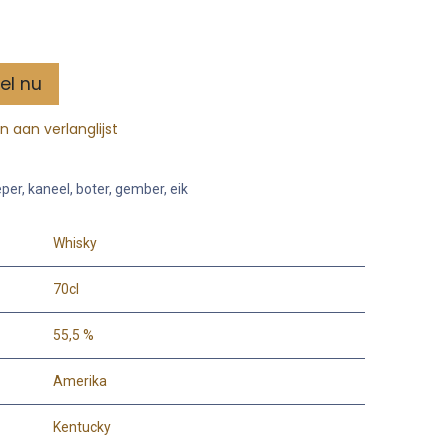
el nu
 aan verlanglijst
per, kaneel, boter, gember, eik
Whisky
70cl
55,5 %
Amerika
Kentucky