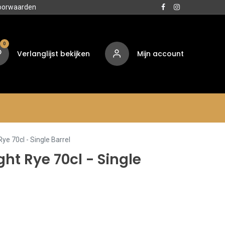
oorwaarden
0
Verlanglijst bekijken
Mijn account
Media
Contact
Over ons
Rye 70cl - Single Barrel
ght Rye 70cl - Single