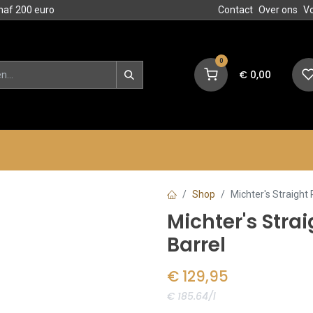
naf 200 euro
Contact
Over ons
V
0
€
0,00
en
Blog
Events
Acties
Shop
Michter's Straight 
Michter's Strai
Barrel
€
129,95
€ 185.64/l