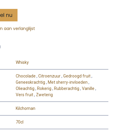
el nu
 aan verlanglijst
g
Whisky
Chocolade
,
Citroenzuur
,
Gedroogd fruit
,
Geneeskrachtig
,
Met sherry-invloeden
,
Olieachtig
,
Rokerig
,
Rubberachtig
,
Vanille
,
Vers fruit
,
Zweterig
Kilchoman
70cl