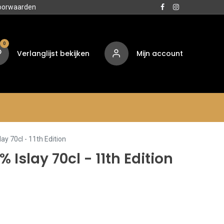
oorwaarden
0
Verlanglijst bekijken
Mijn account
Media
Contact
Over ons
ay 70cl - 11th Edition
Islay 70cl - 11th Edition