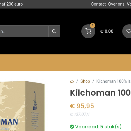
naf 200 euro
Contact
Over ons
V
0
€
0,00
en
Blog
Events
Acties
Shop
Kilchoman 100% Isl
Kilchoman 100% 
€
95,95
€ 137.07/l
Voorraad:
5
stuk(s)