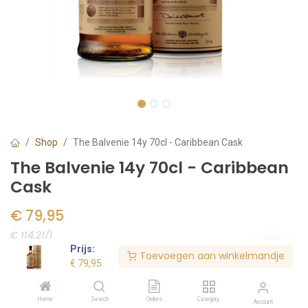
Shop
The Balvenie 14y 70cl - Caribbean Cask
The Balvenie 14y 70cl - Caribbean
Cask
€
79,95
€ 114.21/l
Prijs:
Toevoegen aan winkelmandje
Voorraad:
3
stuk(s)
€
79,95
Home
Search
Orders
Category
Account