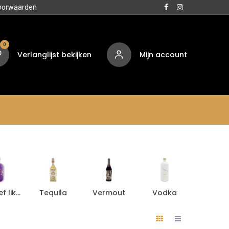
oorwaarden
0
Verlanglijst bekijken
Mijn account
Media
Contact
Over ons
Aperitief likeur
Tequila
Vermout
Vodka
Aperiti