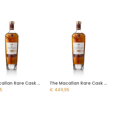
The Macallan Rare Cask 2024 70cl
The Macallan Rare Cask 70cl - Release 2023
Add to Cart
Add to Cart
5
€
449,95