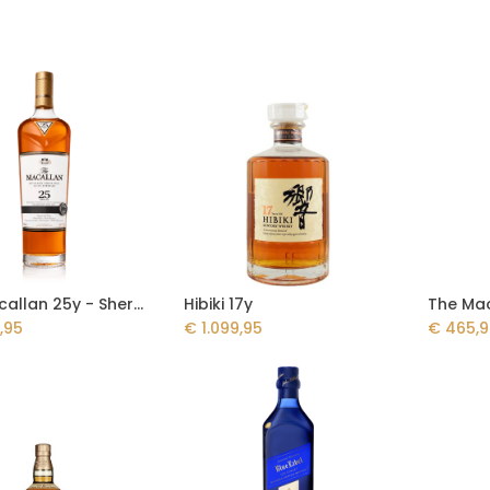
The Macallan 25y - Sherry Oak - Release 2022
Hibiki 17y
Add to Cart
Add to Cart
,95
€
1.099,95
€
465,9