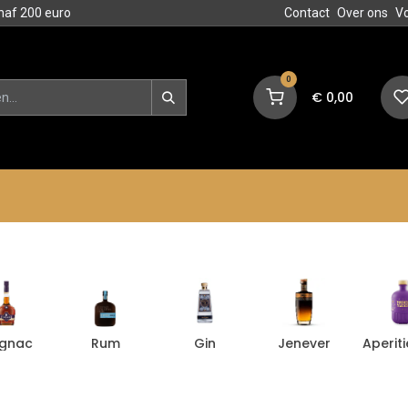
naf 200 euro
Contact
Over ons
V
0
€
0,00
en
Blog
Events
Acties
gnac
Rum
Gin
Jenever