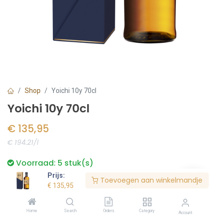
Shop
Yoichi 10y 70cl
Yoichi 10y 70cl
€
135,95
€ 194.21/l
Voorraad:
5
stuk(s)
Prijs:
Toevoegen aan winkelmandje
€
135,95
Bestel nu
Home
Search
Orders
Category
Account
Toevoegen aan verlanglijst