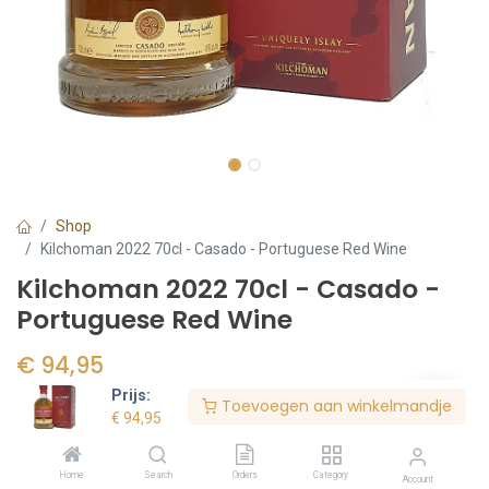
Shop
Kilchoman 2022 70cl - Casado - Portuguese Red Wine
Kilchoman 2022 70cl - Casado -
Portuguese Red Wine
€
94,95
€ 135.64/l
Prijs:
Toevoegen aan winkelmandje
€
94,95
Voorraad:
4
stuk(s)
Home
Search
Orders
Category
Account