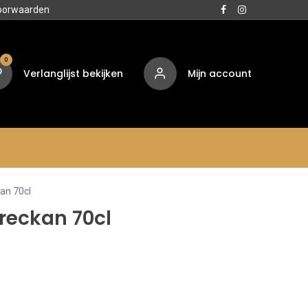
oorwaarden
0
Verlanglijst bekijken
Mijn account
Media
Contact
Over ons
an 70cl
reckan 70cl