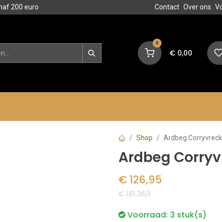
naf 200 euro
Contact
Over ons
V
0
€
0,00
en
Blog
Events
Acties
Shop
Ardbeg Corryvreck
Ardbeg Corryv
€
126,95
€ 181.36/l
Voorraad:
3
stuk(s)