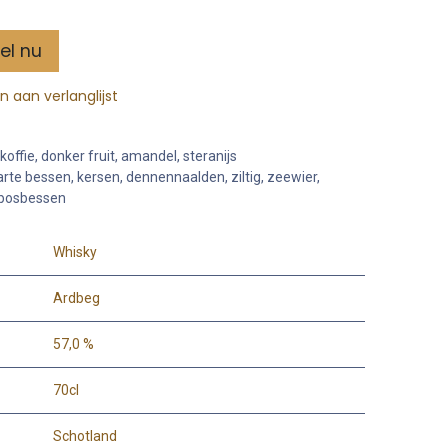
el nu
 aan verlanglijst
koffie, donker fruit, amandel, steranijs
warte bessen, kersen, dennennaalden, ziltig, zeewier,
, bosbessen
Whisky
Ardbeg
57,0 %
70cl
Schotland