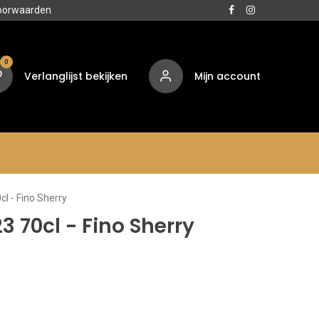
oorwaarden
0
Verlanglijst bekijken
Mijn account
Media
Contact
Over ons
l - Fino Sherry
 70cl - Fino Sherry