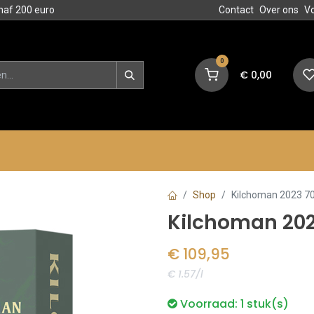
naf 200 euro
Contact
Over ons
V
0
€
0,00
en
Blog
Events
Acties
Shop
Kilchoman 2023 70c
Kilchoman 2023
€
109,95
€ 1.57/l
Voorraad:
1
stuk(s)