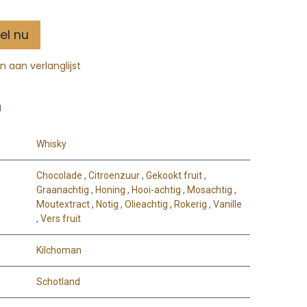
el nu
 aan verlanglijst
g
Whisky
Chocolade
,
Citroenzuur
,
Gekookt fruit
,
Graanachtig
,
Honing
,
Hooi-achtig
,
Mosachtig
,
Moutextract
,
Notig
,
Olieachtig
,
Rokerig
,
Vanille
,
Vers fruit
Kilchoman
Schotland