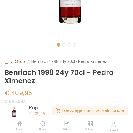
Shop
Benriach 1998 24y 70cl - Pedro Ximenez
Benriach 1998 24y 70cl - Pedro
Ximenez
€
409,95
€ 585.64/l
Prijs:
Toevoegen aan winkelmandje
Voorraad:
2
stuk(s)
€
409,95
Home
Search
Orders
Category
Account