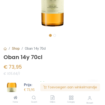
Shop
Oban 14y 70cl
Oban 14y 70cl
€
73,95
€ 105.64/l
Voorraad:
7
stuk(s)
Prijs:
Toevoegen aan winkelmandje
€
73,95
Bestel nu
Home
Search
Orders
Category
Account