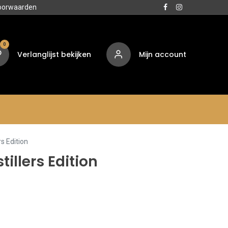
oorwaarden
0
Verlanglijst bekijken
Mijn account
Media
Contact
Over ons
rs Edition
tillers Edition