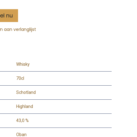
el nu
 aan verlanglijst
Whisky
70cl
Schotland
Highland
43,0 %
Oban