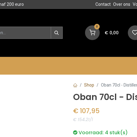
naf 200 euro
Contact
Over ons
V
0
€
0,00
en
Blog
Events
Acties
Shop
Oban 70cl - Distille
Oban 70cl - Dis
€
107,95
€ 154.21/l
Voorraad:
4
stuk(s)