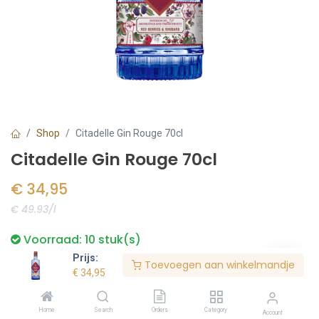
Shop
Citadelle Gin Rouge 70cl
Citadelle Gin Rouge 70cl
€
34,95
€ 49.93/l
Voorraad:
10
stuk(s)
Prijs:
Toevoegen aan winkelmandje
€
34,95
Bestel nu
Home
Search
Orders
Category
Account
Toevoegen aan verlanglijst