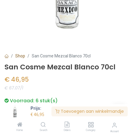
Shop
San Cosme Mezcal Blanco 70cl
San Cosme Mezcal Blanco 70cl
€
46,95
€ 67.07/l
Voorraad:
6
stuk(s)
Prijs:
Toevoegen aan winkelmandje
€
46,95
Bestel nu
Home
Search
Orders
Category
Account
Toevoegen aan verlanglijst