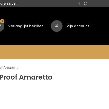
oorwaarden
0
Verlanglijst bekijken
Mijn account
Media
Contact
Over ons
oof Amaretto
 Proof Amaretto