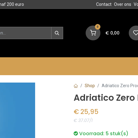
naf 200 euro
Contact
Over ons
V
0
€
0,00
en
Blog
Events
Acties
Shop
Adriatico Zero Pr
Adriatico Zero
€
25,95
€ 37.07/l
Voorraad:
5
stuk(s)