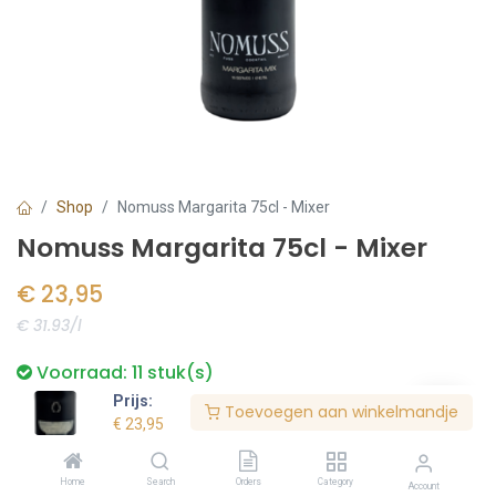
Shop
Nomuss Margarita 75cl - Mixer
Nomuss Margarita 75cl - Mixer
€
23,95
€ 31.93/l
Voorraad:
11
stuk(s)
Prijs:
Toevoegen aan winkelmandje
€
23,95
Bestel nu
Home
Search
Orders
Category
Account
Toevoegen aan verlanglijst