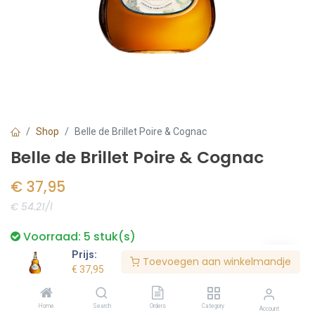
Shop
Belle de Brillet Poire & Cognac
Belle de Brillet Poire & Cognac
€
37,95
€ 54.21/l
Voorraad:
5
stuk(s)
Prijs:
Toevoegen aan winkelmandje
€
37,95
Bestel nu
Home
Search
Orders
Category
Account
Toevoegen aan verlanglijst