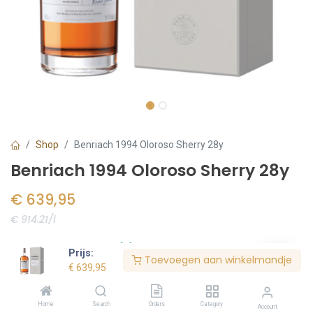
Shop
Benriach 1994 Oloroso Sherry 28y
Benriach 1994 Oloroso Sherry 28y
€
639,95
€ 914.21/l
Voorraad:
2
stuk(s)
Prijs:
Toevoegen aan winkelmandje
€
639,95
Bestel nu
Home
Search
Orders
Category
Account