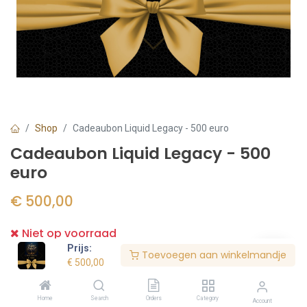
Shop
Cadeaubon Liquid Legacy - 500 euro
Cadeaubon Liquid Legacy - 500
euro
€
500,00
Niet op voorraad
Prijs:
Toevoegen aan winkelmandje
€
500,00
Bestel nu
Home
Search
Orders
Category
Account