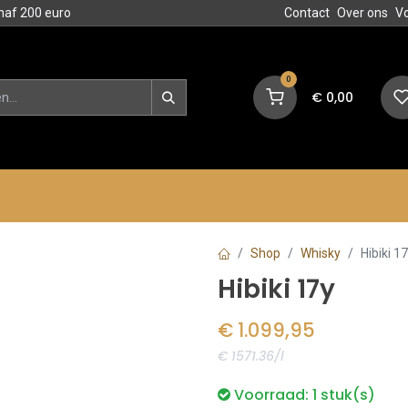
naf 200 euro
Contact
Over ons
V
0
€
0,00
en
Blog
Events
Acties
Shop
Whisky
Hibiki 1
Hibiki 17y
€
1.099,95
€ 1571.36/l
Voorraad:
1
stuk(s)