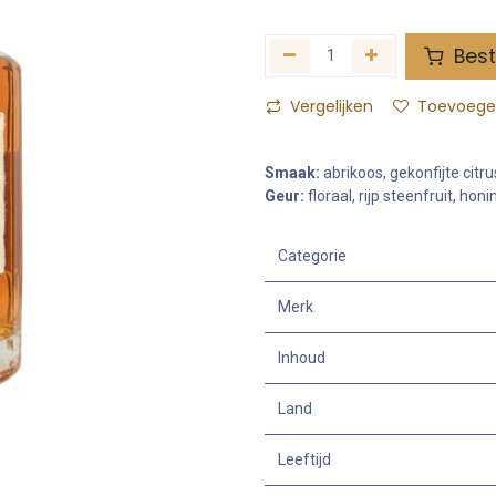
Best
Vergelijken
Toevoegen
Smaak:
abrikoos, gekonfijte citru
Geur:
floraal, rijp steenfruit, hon
Categorie
Merk
Inhoud
Land
Leeftijd