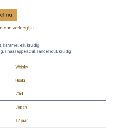
el nu
 aan verlanglijst
s, karamel, eik, kruidig
ing, sinaasappelschil, sandelhout, kruidig
Whisky
Hibiki
70cl
Japan
17 jaar