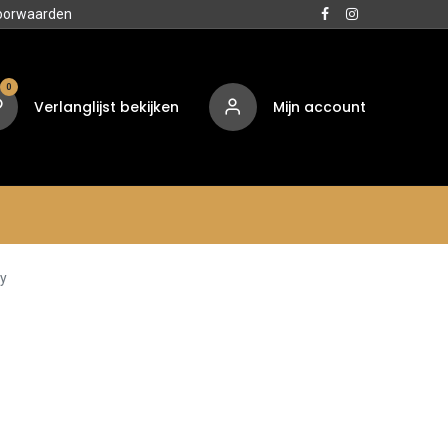
oorwaarden
0
Verlanglijst bekijken
Mijn account
Media
Contact
Over ons
7y