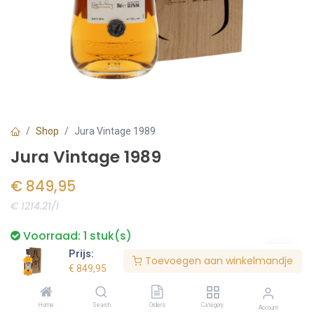
Shop
Jura Vintage 1989
Jura Vintage 1989
€
849,95
€ 1214.21/l
Voorraad:
1
stuk(s)
Prijs:
Toevoegen aan winkelmandje
€
849,95
Bestel nu
Home
Search
Orders
Category
Account
Toevoegen aan verlanglijst