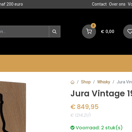
naf 200 euro
Contact
Over ons
V
0
€
0,00
en
Blog
Events
Acties
Shop
Whisky
Jura Vi
Jura Vintage 
€
849,95
€ 1214.21/l
Voorraad:
2
stuk(s)