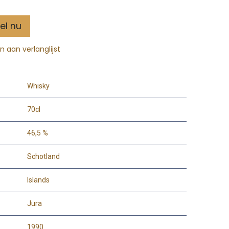
el nu
 aan verlanglijst
Whisky
70cl
46,5 %
Schotland
Islands
Jura
1990