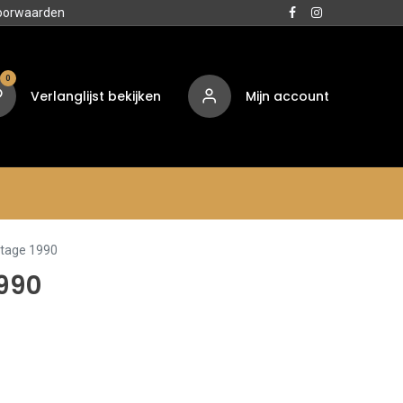
oorwaarden
0
Verlanglijst bekijken
Mijn account
Media
Contact
Over ons
ntage 1990
1990