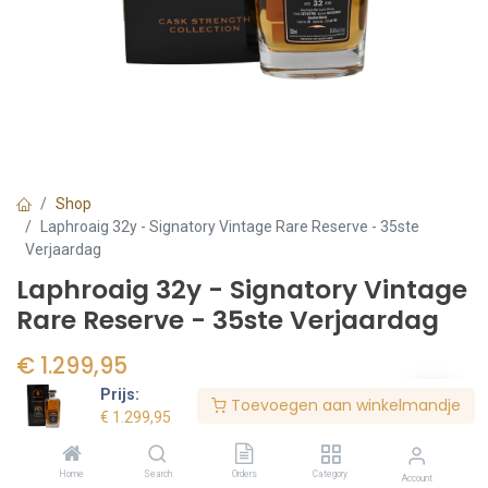
Shop
Laphroaig 32y - Signatory Vintage Rare Reserve - 35ste
Verjaardag
Laphroaig 32y - Signatory Vintage
Rare Reserve - 35ste Verjaardag
€
1.299,95
Prijs:
€ 1857.07/l
Toevoegen aan winkelmandje
€
1.299,95
Voorraad:
2
stuk(s)
Home
Search
Orders
Category
Account