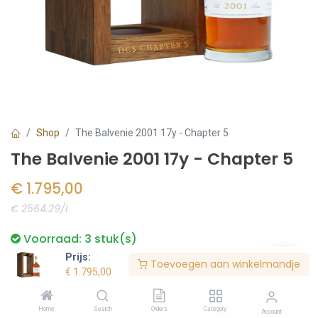
Shop
The Balvenie 2001 17y - Chapter 5
The Balvenie 2001 17y - Chapter 5
€
1.795,00
€ 2564.29/l
Voorraad:
3
stuk(s)
Prijs:
Toevoegen aan winkelmandje
€
1.795,00
Bestel nu
Home
Search
Orders
Category
Account
Toevoegen aan verlanglijst