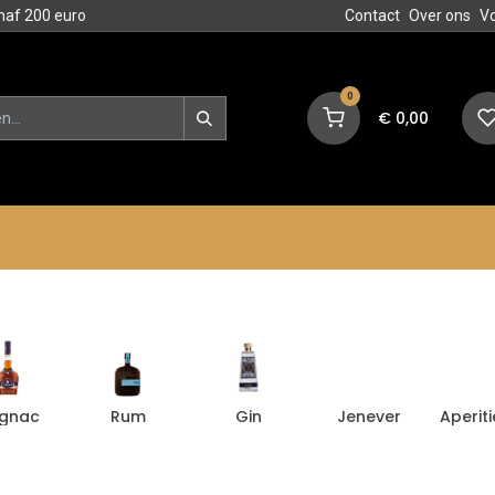
naf 200 euro
Contact
Over ons
V
0
€
0,00
en
Blog
Events
Acties
gnac
Rum
Gin
Jenever