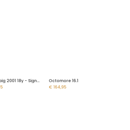
Laphroaig 2001 18y - Signatory Vintage
Octomore 16.1
Add to Cart
Add to Cart
95
€
164,95