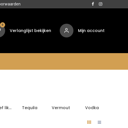
oorwaarden
0
Verlanglijst bekijken
Mijn account
Media
Contact
Over ons
Aperitief likeur
Tequila
Vermout
Vodka
Aperiti