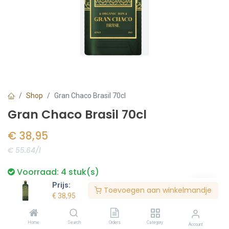
Shop
Gran Chaco Brasil 70cl
Gran Chaco Brasil 70cl
€
38,95
€ 55.64/l
Voorraad:
4
stuk(s)
Prijs:
Toevoegen aan winkelmandje
€
38,95
Bestel nu
Home
Search
Orders
Category
Account
Toevoegen aan verlanglijst