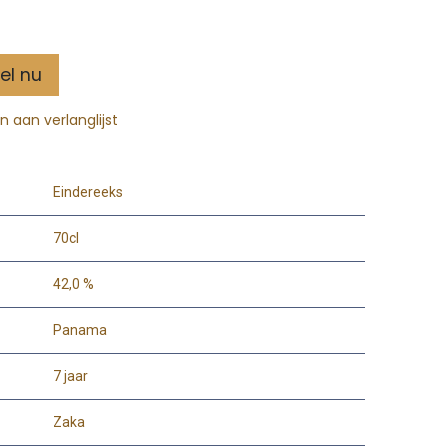
el nu
 aan verlanglijst
Eindereeks
70cl
42,0 %
Panama
7 jaar
Zaka