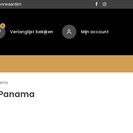
oorwaarden
0
Verlanglijst bekijken
Mijn account
Media
Contact
Over ons
nama
- Panama