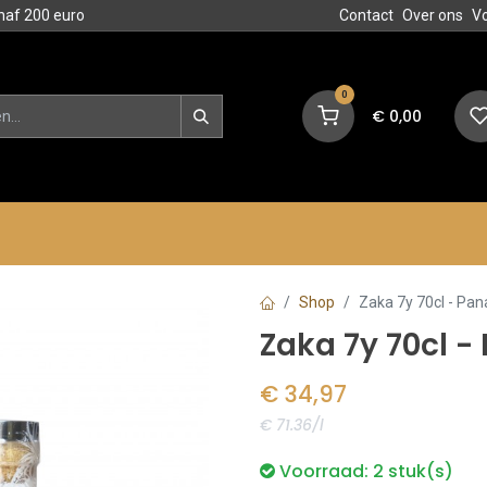
naf 200 euro
Contact
Over ons
V
0
€
0,00
en
Blog
Events
Acties
Shop
Zaka 7y 70cl - Pa
Zaka 7y 70cl 
€
34,97
€ 71.36/l
Voorraad:
2
stuk(s)