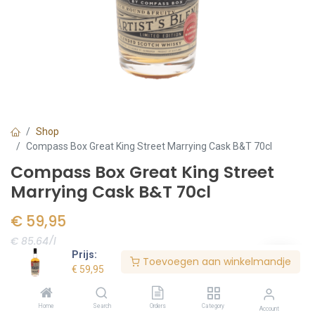
Shop
Compass Box Great King Street Marrying Cask B&T 70cl
Compass Box Great King Street
Marrying Cask B&T 70cl
€
59,95
€ 85.64/l
Prijs:
Toevoegen aan winkelmandje
Voorraad:
3
stuk(s)
€
59,95
Home
Search
Orders
Category
Account