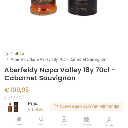
Shop
Aberfeldy Napa Valley 18y 70cl - Cabarnet Sauvignon
Aberfeldy Napa Valley 18y 70cl -
Cabarnet Sauvignon
€
109,95
€ 157.07/l
Prijs:
Toevoegen aan winkelmandje
Voorraad:
2
stuk(s)
€
109,95
Home
Search
Orders
Category
Account