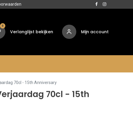
oorwaarden
0
Verlanglijst bekijken
Mijn account
Media
Contact
Over ons
aardag 70cl - 15th Anniversary
Verjaardag 70cl - 15th