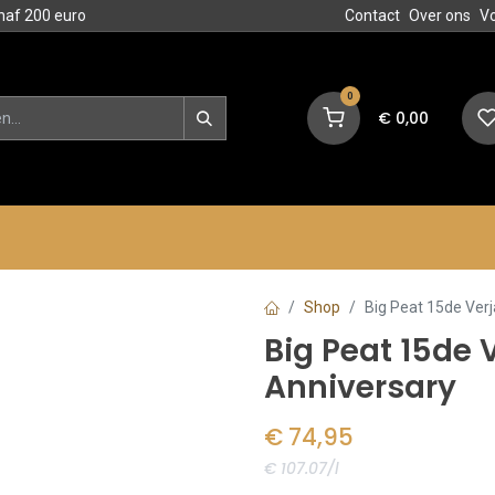
naf 200 euro
Contact
Over ons
V
0
€
0,00
en
Blog
Events
Acties
Shop
Big Peat 15de Verj
Big Peat 15de 
Anniversary
€
74,95
€ 107.07/l