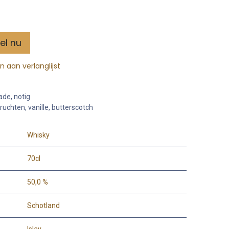
el nu
 aan verlanglijst
ade, notig
ruchten, vanille, butterscotch
Whisky
70cl
50,0 %
Schotland
Islay