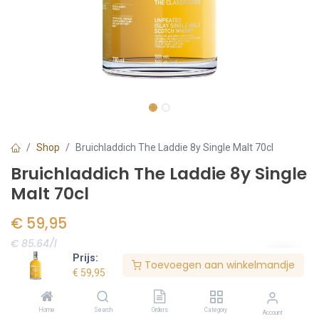
Shop
Bruichladdich The Laddie 8y Single Malt 70cl
Bruichladdich The Laddie 8y Single
Malt 70cl
€
59,95
€ 85.64/l
Prijs:
Toevoegen aan winkelmandje
Voorraad:
1
stuk(s)
€
59,95
Home
Search
Orders
Category
Account