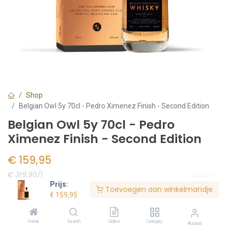
Shop
Belgian Owl 5y 70cl - Pedro Ximenez Finish - Second Edition
Belgian Owl 5y 70cl - Pedro
Ximenez Finish - Second Edition
€
159,95
€ 319.90/l
Prijs:
Toevoegen aan winkelmandje
Voorraad:
5
stuk(s)
€
159,95
Home
Search
Orders
Category
Account