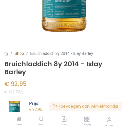
Shop
Bruichladdich 8y 2014 - Islay Barley
Bruichladdich 8y 2014 - Islay
Barley
€
92,95
€ 132.79/l
Voorraad:
2
stuk(s)
Prijs:
Toevoegen aan winkelmandje
€
92,95
Bestel nu
Home
Search
Orders
Category
Account