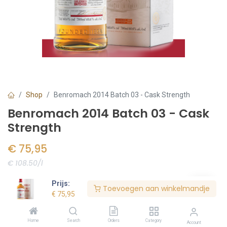
Shop
Benromach 2014 Batch 03 - Cask Strength
Benromach 2014 Batch 03 - Cask
Strength
€
75,95
€ 108.50/l
Voorraad:
6
stuk(s)
Prijs:
Toevoegen aan winkelmandje
€
75,95
Bestel nu
Home
Search
Orders
Category
Account